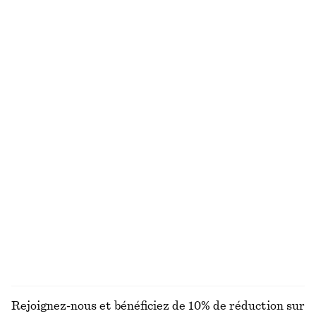
Haut froncé à col montant
Haut froncé avec ouverture goutte d’eau
chf 39
chf 69
chf 39
chf 99
Dernière chance
Dernière chance
T-shirt côtelé rayé
Haut drapé en jersey
chf 45
chf 89
chf 59
chf 89
Dernière chance
Dernière chance
Haut floral à fronces
Pantalon habillé en lin
chf 32
chf 89
chf 89
chf 129
Dernière chance
Dernière chance
100% lin
DÉCOUVRIR TOUTES LES HAUTS ET T-SHIRTS
Rejoignez-nous et bénéficiez de 10% de réduction sur