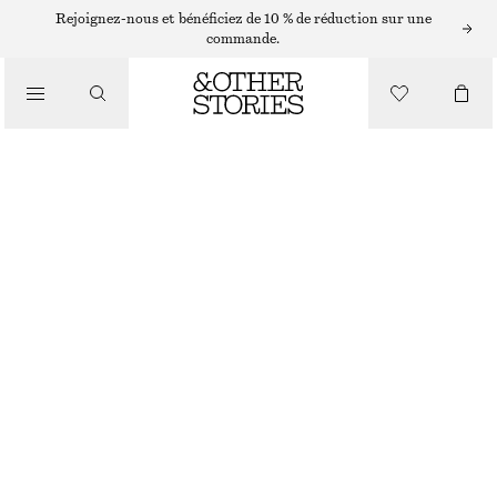
Rejoignez-nous et bénéficiez de 10 % de réduction sur une
/
commande.
HAUTS ET T-SHIRTS
HAUT À ENCOLURE BATEAU ET À SMOCKS
CHF 32
CHF 89
/
DERNIÈRE CHANCE
VÊTEMENTS
GRIS FONCÉ
XS
S
M
L