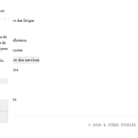
ant
diciaire des litiges
ales
s de
ales d’adhésion
s de
lyses
ge de données
ookies et des services
in,
identialité
rvice
essibilité
© 2026 & OTHER STORIES