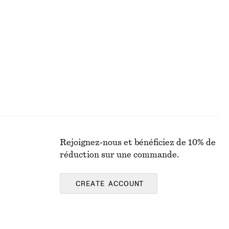
Robe courte en lin
chf 119
Nouveauté
100% lin
Rejoignez-nous et bénéficiez de 10% de
réduction sur une commande.
CREATE ACCOUNT