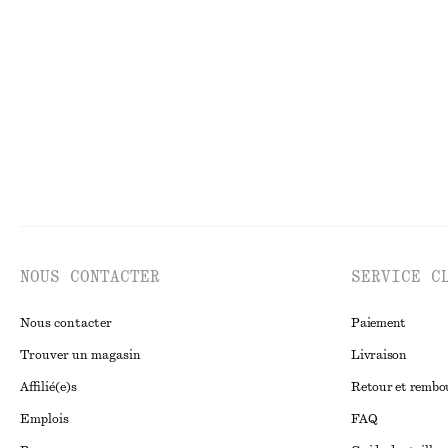
Robe midi évasée en lin
Pantalon à cordo
chf 139
chf 119
Nouveauté
100% lin
100% coton
NOUS CONTACTER
SERVICE C
Nous contacter
Paiement
Trouver un magasin
Livraison
Affilié(e)s
Retour et remb
Emplois
FAQ