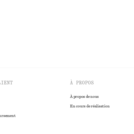
n de serrage en sergé de coton
Ensemble de créoles
chf 35
Exclusivité en ligne
DÉCOUVRIR TOUTES LES HAUTS ET T-SHIRTS
LIENT
À PROPOS
À propos de nous
En cours de réalisation
oursement