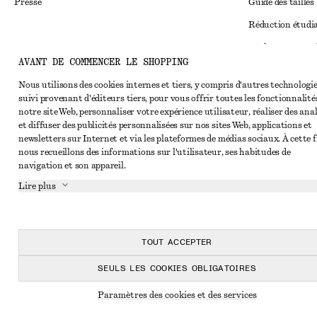
Presse
Guide des tailles
Réduction étudi
Règlement extraju
Instagram
AVANT DE COMMENCER LE SHOPPING
Conditions génér
Pinterest
Nous utilisons des cookies internes et tiers, y compris d'autres technologie
Conditions génér
Facebook
suivi provenant d'éditeurs tiers, pour vous offrir toutes les fonctionnalité
notre site Web, personnaliser votre expérience utilisateur, réaliser des ana
Cookies et parta
Youtube
et diffuser des publicités personnalisées sur nos sites Web, applications et
Paramètres des c
newsletters sur Internet et via les plateformes de médias sociaux. À cette f
TikTok
nous recueillons des informations sur l'utilisateur, ses habitudes de
Politique de conf
navigation et son appareil.
Conditions de se
Lire plus
Impressum
Déclaration d'acc
TOUT ACCEPTER
SEULS LES COOKIES OBLIGATOIRES
Paramètres des cookies et des services