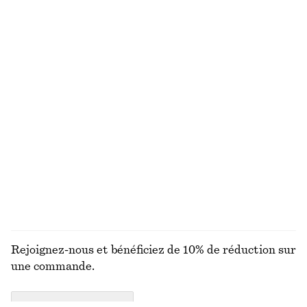
+
8
Robe midi évasée
Robe midi en coton
chf 139
chf 119
Nouveauté
Nouveauté
100% coton
Robe midi en satin sans manches
Bob en paille tressée
chf 139
chf 55
Nouveauté
+
8
DÉCOUVRIR TOUTES LES PARFUM
Rejoignez-nous et bénéficiez de 10% de réduction sur
une commande.
CREATE ACCOUNT