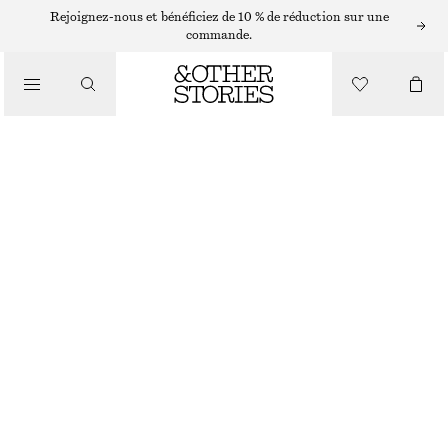
HUILE PARFUMÉE
Rejoignez-nous et bénéficiez de 10 % de réduction sur une
commande.
/
PARFUM
HUILE PARFUMÉE DESERT EDITION
CHF 29
/
BEAUTÉ
DESERT EDITION
+
15
CHOISIR UNE TAILLE
Trouver en magasin