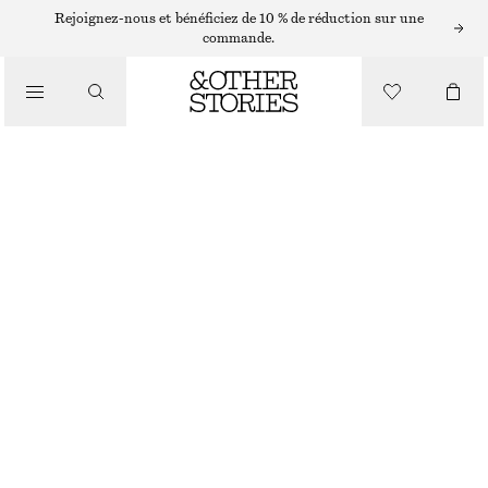
ROBES MIDI
Rejoignez-nous et bénéficiez de 10 % de réduction sur une
commande.
/
ROBES
ROBE MIDI ASYMÉTRIQUE ET FRONCÉE
/
CHF 45
CHF 119
VÊTEMENTS
DERNIÈRE CHANCE
GRIS CLAIR
XS
S
M
L