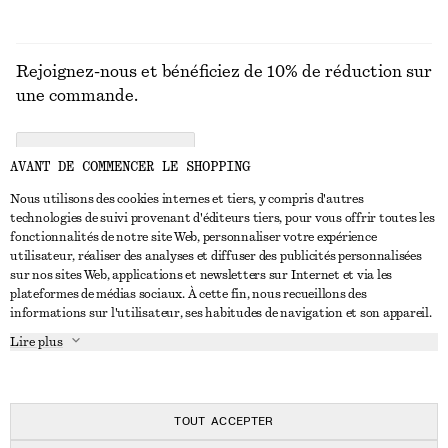
Rejoignez-nous et bénéficiez de 10% de réduction sur
une commande.
CREATE ACCOUNT
AVANT DE COMMENCER LE SHOPPING
Nous utilisons des cookies internes et tiers, y compris d'autres
technologies de suivi provenant d'éditeurs tiers, pour vous offrir toutes les
NOUS CONTACTER
fonctionnalités de notre site Web, personnaliser votre expérience
utilisateur, réaliser des analyses et diffuser des publicités personnalisées
Nous contacter
Instagram
sur nos sites Web, applications et newsletters sur Internet et via les
SERVICE CLIENT
plateformes de médias sociaux. À cette fin, nous recueillons des
Trouver un magasin
Pinterest
informations sur l'utilisateur, ses habitudes de navigation et son appareil.
Paiement
À PROPOS
Affilié(e)s
Facebook
Lire plus
Livraison
À propos de nous
Emplois
Youtube
Retour et remboursement
En cours de réalisation
Presse
TikTok
FAQ
TOUT ACCEPTER
Guide des tailles