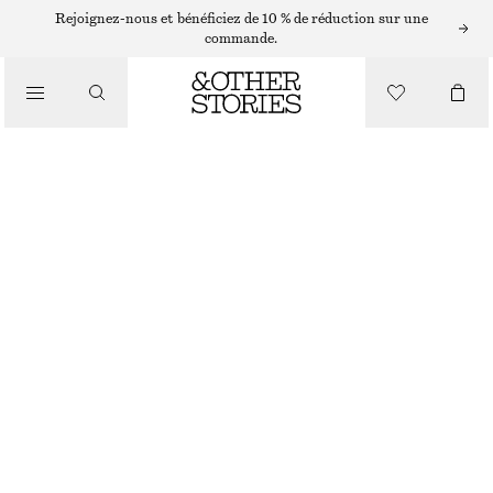
Rejoignez-nous et bénéficiez de 10 % de réduction sur une
/
commande.
CHEMISES ET BLOUSES
BLOUSE FRONCÉE À CORDON DE SERRAGE
CHF 49
CHF 119
/
DERNIÈRE CHANCE
VÊTEMENTS
MOTIF COUPS DE PINCEAU BLEUS
XS
S
M
L