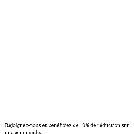
T-shirt en coton
Mini-jupe coupée en biais
chf 35
chf 59
chf 89
100% coton biologique
Dernière chance
+
5
Chemise en crêpe avec ceinture à nouer
Haut drapé en jersey
chf 89
chf 169
chf 32
chf 69
Dernière chance
Dernière chance
Chemise oversize en coton
Veste utilitaire oversize à cordon de serrage
chf 65
chf 129
chf 199
Dernière chance
100% coton
+
1
DÉCOUVRIR TOUTES LES CHEMISES ET BLOUSES
Rejoignez-nous et bénéficiez de 10% de réduction sur
une commande.