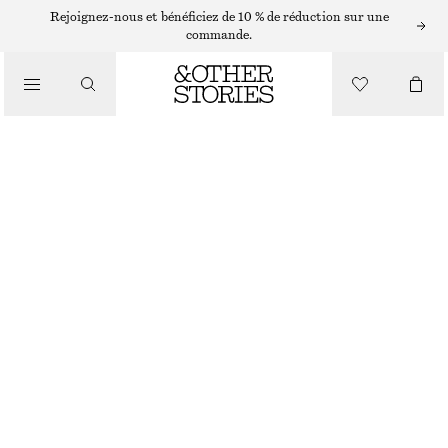
MINI JUPES
Rejoignez-nous et bénéficiez de 10 % de réduction sur une
commande.
/
JUPES
MINI-JUPE À VOLANTS
/
CHF 119
VÊTEMENTS
RUPTURE DE STOCK
LILAS/ROSE/VERT
32
34
36
38
40
42
44