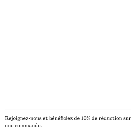
100% coton
T-shirt en coton
Tote bag en cuir
chf 35
chf 249
100% coton biologique
Nouveauté
+
5
Robe midi drapée
Gilet cache-cœur en laine mérinos
chf 179
chf 99
Nouveauté
Nouveauté
100 % laine mérinos
DÉCOUVRIR TOUTES LES JUPES
Rejoignez-nous et bénéficiez de 10% de réduction sur
une commande.