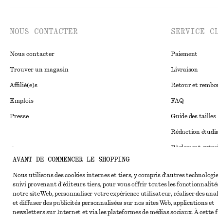
NOUS CONTACTER
SERVICE C
Nous contacter
Paiement
Trouver un magasin
Livraison
Affilié(e)s
Retour et remb
Emplois
FAQ
Presse
Guide des tailles
Réduction étudi
Règlement extraju
Instagram
AVANT DE COMMENCER LE SHOPPING
Conditions génér
Pinterest
Nous utilisons des cookies internes et tiers, y compris d'autres technologie
Conditions génér
Facebook
suivi provenant d'éditeurs tiers, pour vous offrir toutes les fonctionnalité
notre site Web, personnaliser votre expérience utilisateur, réaliser des ana
Cookies et parta
Youtube
et diffuser des publicités personnalisées sur nos sites Web, applications et
Paramètres des c
newsletters sur Internet et via les plateformes de médias sociaux. À cette f
TikTok