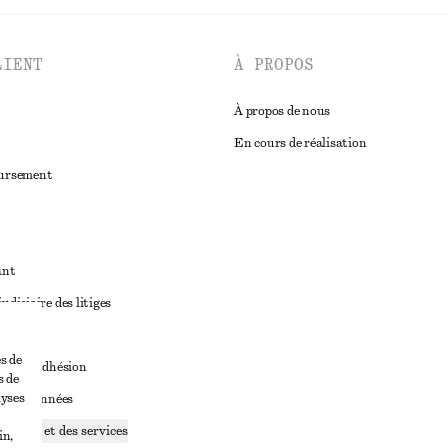
LIENT
À PROPOS
À propos de nous
En cours de réalisation
oursement
ant
diciaire des litiges
ales
s de
ales d’adhésion
s de
lyses
ge de données
ookies et des services
in,