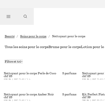
Beauté
/
Soins pour le corps
/
Nettoyant pour le corps
Tous les soins pour le corps
Brume pour le corps
Lotion pour le
Filtre et tri
Nettoyant pour le corps Perle de Coco
5 parfums
Nettoyant pour 
chf 25
chf 25
350 ML | CHF 71.43 / 1 L
350 ML | CHF 71.43 /
Nettoyant pour le corps Amber Noir
5 parfums
Kit Perfect Pist
chf 25
chf 39
350 ML | CHF 71.43 / 1 L
700 ML | CHF 55.71 /