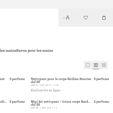
les mains
Savon pour les mains
uet
5 parfums
Nettoyant pour le corps Sicilian Sunrise
5 parfums
chf 25
400 G | CHF 62.5 / 1 KG
Exclusivité en ligne
Mini kit nettoyant + lotion corps Sicilian Sunrise
2 parfums
Mini kit nettoyant + lotion corps Sardonyx Fire
2 parfums
chf 25
200 ML | CHF 125 / 1 L