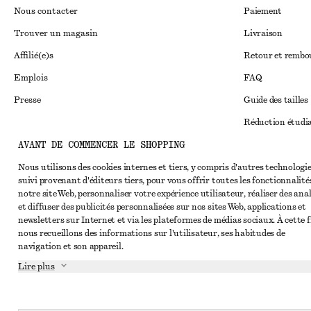
Nous contacter
Paiement
Trouver un magasin
Livraison
Affilié(e)s
Retour et remb
Emplois
FAQ
Presse
Guide des tailles
Réduction étudi
AVANT DE COMMENCER LE SHOPPING
Règlement extraju
Instagram
Conditions génér
Nous utilisons des cookies internes et tiers, y compris d'autres technologie
Pinterest
suivi provenant d'éditeurs tiers, pour vous offrir toutes les fonctionnalité
Conditions génér
Facebook
notre site Web, personnaliser votre expérience utilisateur, réaliser des ana
et diffuser des publicités personnalisées sur nos sites Web, applications et
Cookies et parta
Youtube
newsletters sur Internet et via les plateformes de médias sociaux. À cette f
nous recueillons des informations sur l'utilisateur, ses habitudes de
Paramètres des c
TikTok
navigation et son appareil.
Politique de conf
Lire plus
Conditions de se
Impressum