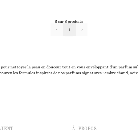
8 sur 8 produits
1
s pour nettoyer la peau en douceur tout en vous enveloppant d’un parfum subt
rcourez les formules inspirées de nos parfums signatures : ambre chaud, noix d
LIENT
À PROPOS