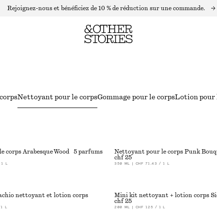
Rejoignez-nous et bénéficiez de 10 % de réduction sur une commande.
 corps
Nettoyant pour le corps
Gommage pour le corps
Lotion pour 
le corps Arabesque Wood
5 parfums
Nettoyant pour le corps Punk Bouq
chf 25
 1 L
350 ML | CHF 71.43 / 1 L
achio nettoyant et lotion corps
chf 25
 1 L
200 ML | CHF 125 / 1 L