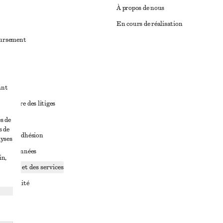
À propos de nous
En cours de réalisation
oursement
ant
diciaire des litiges
ales
s de
s de
ales d’adhésion
lyses
ge de données
in,
ookies et des services
identialité
rvice