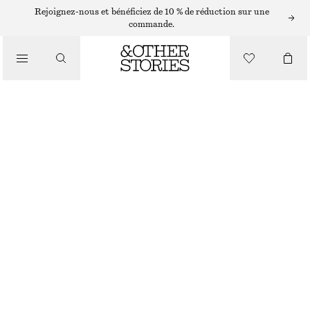
Rejoignez-nous et bénéficiez de 10 % de réduction sur une
commande.
/
SOINS POUR LE CORPS
SAVON MAINS SARDONYX FIRE
CHF 15
SARDONYX FIRE
+
10
/
BEAUTÉ
CHOISIR UNE TAILLE
Trouver en magasin