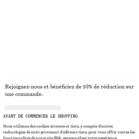
PINCEAUX À
LÈVRES
YEUX ET
ONGLES
MAQUILLAGE
SOURCILS
Rejoignez-nous et bénéficiez de 10% de réduction sur
une commande.
CREATE ACCOUNT
AVANT DE COMMENCER LE SHOPPING
Nous utilisons des cookies internes et tiers, y compris d'autres
technologies de suivi provenant d'éditeurs tiers, pour vous offrir toutes les
NOUS CONTACTER
fonctionnalités de notre site Web, personnaliser votre expérience