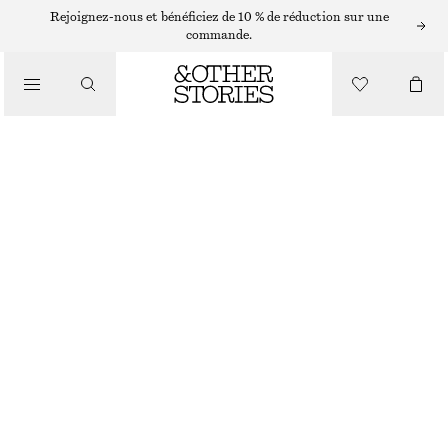
Rejoignez-nous et bénéficiez de 10 % de réduction sur une
commande.
/
HAUTS ET T-SHIRTS
HAUT AJUSTÉ À MANCHES LONGUES
CHF 22
CHF 45
RUPTURE DE STOCK
/
VÊTEMENTS
TAUPE
XS
S
M
L