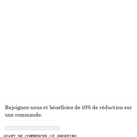
150 ML | CHF 166.67 / 1 L
9 parfums
Lunettes de soleil oversize de style aviateur
Ceinture en cuir
chf 49
chf 69
+
1
T-shirt côtelé rayé
Chemise courte oversize en coton
chf 45
chf 89
chf 99
Dernière chance
100% coton
+
1
DÉCOUVRIR TOUTES LES HAUTS ET T-SHIRTS
Rejoignez-nous et bénéficiez de 10% de réduction sur
une commande.
CREATE ACCOUNT
AVANT DE COMMENCER LE SHOPPING