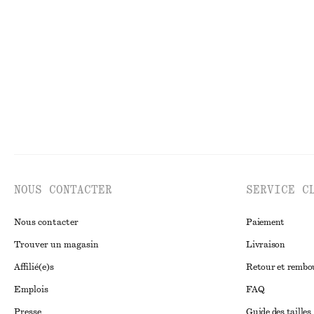
+
1
Short habillé en lin
Robe combinaison
chf 65
chf 99
chf 95
chf 129
Dernière chance
Dernière chance
NOUS CONTACTER
SERVICE C
Nous contacter
Paiement
Trouver un magasin
Livraison
Affilié(e)s
Retour et remb
Emplois
FAQ
Presse
Guide des tailles