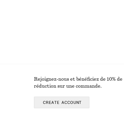
Débardeur à encolure carrée
chf 45
chf 89
que
Dernière chance
Rejoignez-nous et bénéficiez de 10% de
réduction sur une commande.
CREATE ACCOUNT