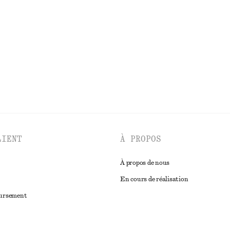
 midi à col en V
Robe midi asymétrique et froncée
chf 59
chf 119
Dernière chance
100% coton biologi
DÉCOUVRIR TOUTES LES ROBES
LIENT
À PROPOS
À propos de nous
En cours de réalisation
oursement