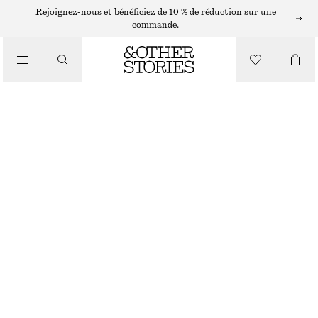
JEANS DROITS
Rejoignez-nous et bénéficiez de 10 % de réduction sur une
commande.
/
JEANS
JEAN DROIT BEIGE
/
CHF 79
CHF 129
VÊTEMENTS
DERNIÈRE CHANCE
BEIGE
32
34
36
38
40
42
44