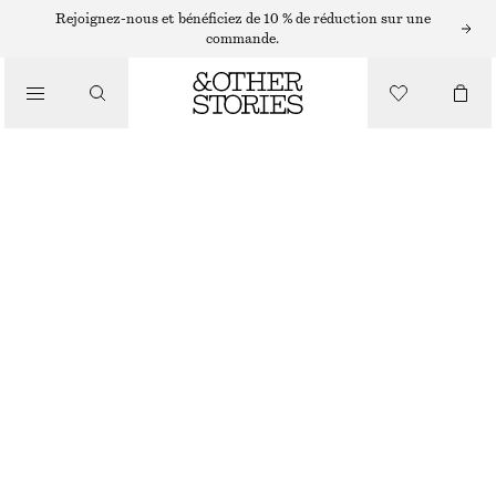
ROBES LONGUES
Rejoignez-nous et bénéficiez de 10 % de réduction sur une
commande.
/
ROBES
ROBE LONGUE BRODÉE À BRETELLES
/
CHF 129
CHF 299
VÊTEMENTS
DERNIÈRE CHANCE
ROSE CLAIR
32
34
36
38
40
42
44