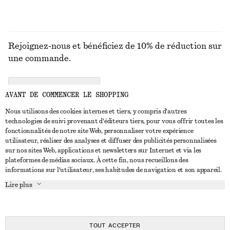
Rejoignez-nous et bénéficiez de 10% de réduction sur
une commande.
CREATE ACCOUNT
AVANT DE COMMENCER LE SHOPPING
Nous utilisons des cookies internes et tiers, y compris d'autres
technologies de suivi provenant d'éditeurs tiers, pour vous offrir toutes les
NOUS CONTACTER
fonctionnalités de notre site Web, personnaliser votre expérience
utilisateur, réaliser des analyses et diffuser des publicités personnalisées
Nous contacter
Instagram
sur nos sites Web, applications et newsletters sur Internet et via les
SERVICE CLIENT
plateformes de médias sociaux. À cette fin, nous recueillons des
Trouver un magasin
Pinterest
informations sur l'utilisateur, ses habitudes de navigation et son appareil.
Paiement
À PROPOS
Affilié(e)s
Facebook
Lire plus
Livraison
À propos de nous
Emplois
Youtube
Retour et remboursement
En cours de réalisation
Presse
TikTok
FAQ
TOUT ACCEPTER