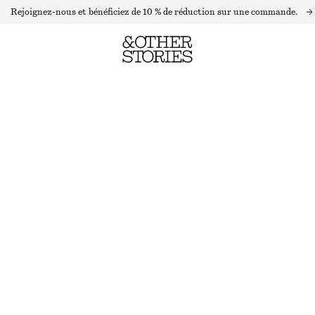
Rejoignez-nous et bénéficiez de 10 % de réduction sur une commande.
CARDIGAN EN MAILLE TEXTURÉE
RUPTURE DE STOCK
ROUGE FONCÉ
XS
S
M
L
Guide des tailles
TAILLE