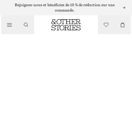
Rejoignez-nous et bénéficiez de 10 % de réduction sur une
/
commande.
BIKINIS
/
MAILLOTS DE BAIN
HAUT DE BIKINI BANDEAU AVEC LIENS AVANT
CHF 49
RUPTURE DE STOCK
/
VÊTEMENTS
NOIR/BLANC
32
34
36
38
40
42
44