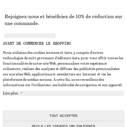
Rejoignez-nous et bénéficiez de 10% de réduction sur
une commande.
CREATE ACCOUNT
AVANT DE COMMENCER LE SHOPPING
Nous utilisons des cookies internes et tiers, y compris d'autres
technologies de suivi provenant d'éditeurs tiers, pour vous offrir toutes les
NOUS CONTACTER
fonctionnalités de notre site Web, personnaliser votre expérience
utilisateur, réaliser des analyses et diffuser des publicités personnalisées
Nous contacter
Instagram
sur nos sites Web, applications et newsletters sur Internet et via les
SERVICE CLIENT
plateformes de médias sociaux. À cette fin, nous recueillons des
Trouver un magasin
Pinterest
informations sur l'utilisateur, ses habitudes de navigation et son appareil.
Paiement
À PROPOS
Affilié(e)s
Facebook
Lire plus
Livraison
À propos de nous
Emplois
Youtube
Retour et remboursement
En cours de réalisation
Presse
TikTok
FAQ
TOUT ACCEPTER
Guide des tailles
SEULS LES COOKIES OBLIGATOIRES