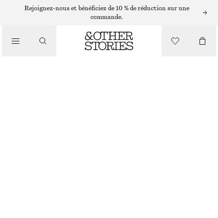
Rejoignez-nous et bénéficiez de 10 % de réduction sur une
commande.
/
MAILLOTS DE BAIN
MAILLOT DE BAIN AVEC LIENS À NOUER
CHF 69
CHF 99
DERNIÈRE CHANCE
/
VÊTEMENTS
MOTIF FLORAL BLANC/BLEU
32
34
36
38
40
42
44