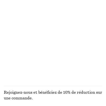
chf 99
chf 89
chf 129
Dernière chance
Maillot de bain col en V
Haut de bikini triangle
chf 65
chf 99
chf 25
chf 39
Dernière chance
Dernière chance
Exclusivité en ligne
Bas de bikini texturé
Maillot de bain col en V
chf 29
chf 39
chf 89
Dernière chance
Exclusivité en ligne
DÉCOUVRIR TOUTES LES MAILLOTS DE BAIN
Rejoignez-nous et bénéficiez de 10% de réduction sur
une commande.