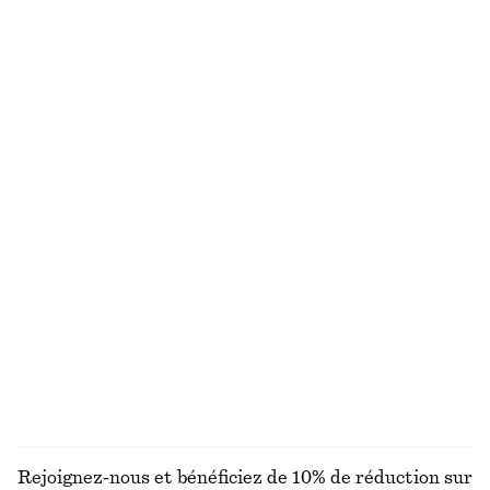
Haut de bikini froncé
Maillot de bain texturé à nouer
chf 35
chf 45
chf 89
Dernière chance
+
2
Robe midi à taille ceinturée
Bas de bikini texturé
chf 129
chf 39
Exclusivité en ligne
+
2
Robe-chemise courte en jacquard
Bas de bikini à boucle
chf 59
chf 119
chf 25
chf 39
Dernière chance
Dernière chance
Exclusivité en ligne
DÉCOUVRIR TOUTES LES MAILLOTS DE BAIN
Rejoignez-nous et bénéficiez de 10% de réduction sur