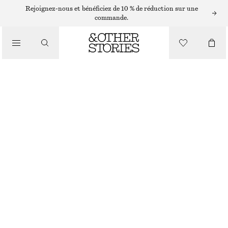
/
Rejoignez-nous et bénéficiez de 10 % de réduction sur une
BIKINIS
commande.
/
MAILLOTS DE BAIN
BAS DE BIKINI AVEC LIENS PARFAIT
CHF 29
CHF 39
DERNIÈRE CHANCE
/
VÊTEMENTS
BLANC/MOTIF FLORAL
32
34
36
38
40
42
44