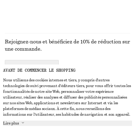
DÉCOUVRIR TOUTES LES BIJOUX
Rejoignez-nous et bénéficiez de 10% de réduction sur
une commande.
CREATE ACCOUNT
AVANT DE COMMENCER LE SHOPPING
Nous utilisons des cookies internes et tiers, y compris d'autres
technologies de suivi provenant d'éditeurs tiers, pour vous offrir toutes les
NOUS CONTACTER
fonctionnalités de notre site Web, personnaliser votre expérience
utilisateur, réaliser des analyses et diffuser des publicités personnalisées
Nous contacter
Instagram
sur nos sites Web, applications et newsletters sur Internet et via les
SERVICE CLIENT
plateformes de médias sociaux. À cette fin, nous recueillons des
Trouver un magasin
Pinterest
informations sur l'utilisateur, ses habitudes de navigation et son appareil.
Paiement
À PROPOS
Affilié(e)s
Facebook
Lire plus
Livraison
À propos de nous
Emplois
Youtube