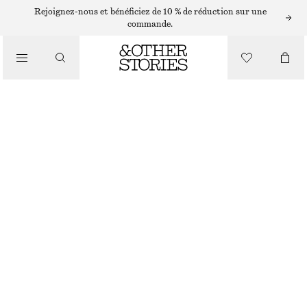
BRACELETS
Rejoignez-nous et bénéficiez de 10 % de réduction sur une
commande.
/
BIJOUX
ENSEMBLE DE BRACELETS JONC TUBULAIRES
/
ACCESSOIRES
CHF 69
DORÉ
XS/S
M/L
Guide des tailles
TAILLE