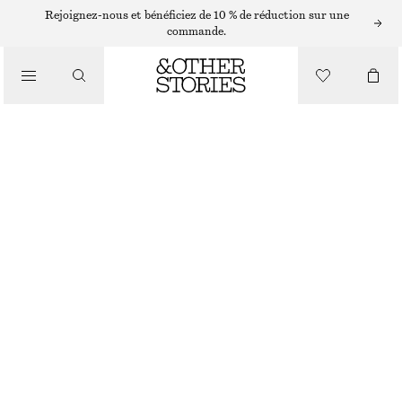
ROBES LONGUES
Rejoignez-nous et bénéficiez de 10 % de réduction sur une
commande.
/
ROBES
ROBE LONGUE EN VELOURS
/
CHF 69
CHF 139
VÊTEMENTS
DERNIÈRE CHANCE
TAUPE
32
34
36
38
40
42
44