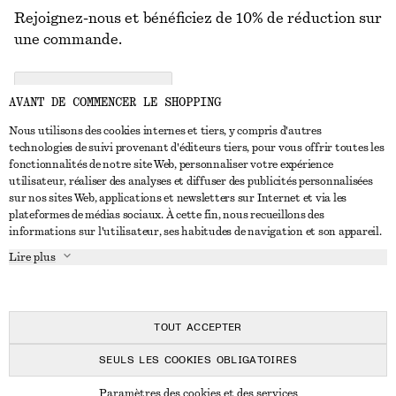
Rejoignez-nous et bénéficiez de 10% de réduction sur
une commande.
CREATE ACCOUNT
AVANT DE COMMENCER LE SHOPPING
Nous utilisons des cookies internes et tiers, y compris d'autres
technologies de suivi provenant d'éditeurs tiers, pour vous offrir toutes les
NOUS CONTACTER
fonctionnalités de notre site Web, personnaliser votre expérience
utilisateur, réaliser des analyses et diffuser des publicités personnalisées
Nous contacter
Instagram
sur nos sites Web, applications et newsletters sur Internet et via les
SERVICE CLIENT
plateformes de médias sociaux. À cette fin, nous recueillons des
Trouver un magasin
Pinterest
informations sur l'utilisateur, ses habitudes de navigation et son appareil.
Paiement
À PROPOS
Affilié(e)s
Facebook
Lire plus
Livraison
À propos de nous
Emplois
Youtube
Retour et remboursement
En cours de réalisation
Presse
TikTok
FAQ
TOUT ACCEPTER
Guide des tailles
SEULS LES COOKIES OBLIGATOIRES
Réduction étudiant
© 2026 & OTHER STORIES
Paramètres des cookies et des services