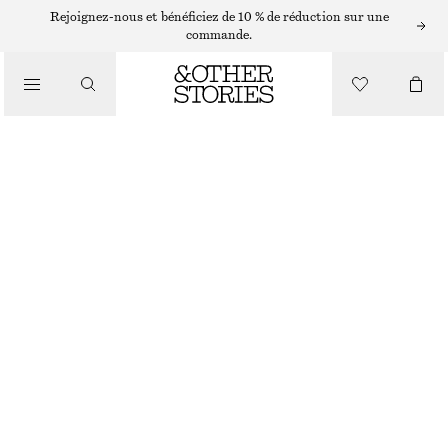
Rejoignez-nous et bénéficiez de 10 % de réduction sur une
/
commande.
HAUTS ET T-SHIRTS
PLASTRON À COL TISSÉ
CHF 99
/
RUPTURE DE STOCK
VÊTEMENTS
NOIR
ONESIZE
TAILLE