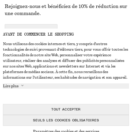
Rejoignez-nous et bénéficiez de 10% de réduction sur
une commande.
CREATE ACCOUNT
AVANT DE COMMENCER LE SHOPPING
Nous utilisons des cookies internes et tiers, y compris d'autres
technologies de suivi provenant d'éditeurs tiers, pour vous offrir toutes les
NOUS CONTACTER
fonctionnalités de notre site Web, personnaliser votre expérience
utilisateur, réaliser des analyses et diffuser des publicités personnalisées
Nous contacter
Instagram
sur nos sites Web, applications et newsletters sur Internet et via les
SERVICE CLIENT
plateformes de médias sociaux. À cette fin, nous recueillons des
Trouver un magasin
Pinterest
informations sur l'utilisateur, ses habitudes de navigation et son appareil.
Paiement
À PROPOS
Affilié(e)s
Facebook
Lire plus
Livraison
À propos de nous
Emplois
Youtube
Retour et remboursement
En cours de réalisation
Presse
TikTok
FAQ
TOUT ACCEPTER
Guide des tailles
SEULS LES COOKIES OBLIGATOIRES
Réduction étudiant
© 2026 & OTHER STORIES
Paramètres des cookies et des services