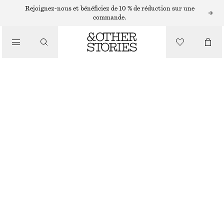
Rejoignez-nous et bénéficiez de 10 % de réduction sur une
/
commande.
CHEMISES ET BLOUSES
BLOUSE CROISÉE EN COTON
CHF 119
/
VÊTEMENTS
BLEU CLAIR
XS
S
M
L
Guide des tailles
TAILLE