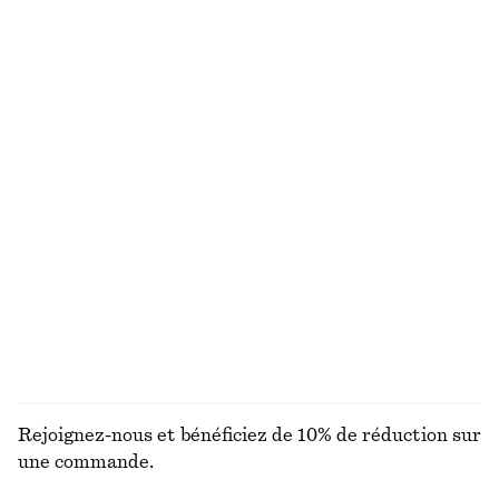
Lunettes de soleil oversize de style aviateur
T-shirt en maille de coton
chf 65
chf 89
100% coton
Robe midi drapée
Jean fuselé
chf 179
chf 129
Nouveauté
+
1
Sac fourre-tout en cuir imprimé zèbre
Robe midi à taille ceinturée
chf 249
chf 129
DÉCOUVRIR TOUTES LES CHEMISES ET BLOUSES
Rejoignez-nous et bénéficiez de 10% de réduction sur
une commande.