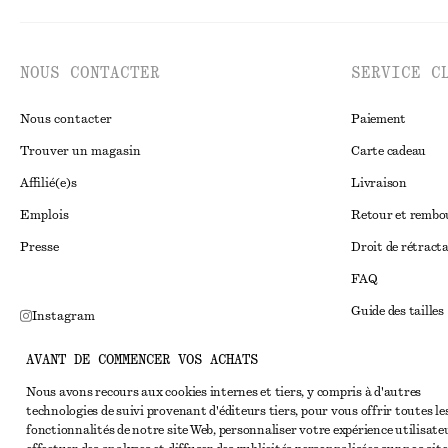
NOUS CONTACTER
SERVICE C
Nous contacter
Paiement
Trouver un magasin
Carte cadeau
Affilié(e)s
Livraison
Emplois
Retour et remb
Presse
Droit de rétract
FAQ
Guide des tailles
Instagram
Réduction étudi
Pinterest
AVANT DE COMMENCER VOS ACHATS
Règlement extraju
Facebook
Nous avons recours aux cookies internes et tiers, y compris à d'autres
Conditions génér
technologies de suivi provenant d'éditeurs tiers, pour vous offrir toutes le
Youtube
fonctionnalités de notre site Web, personnaliser votre expérience utilisate
Conditions génér
TikTok