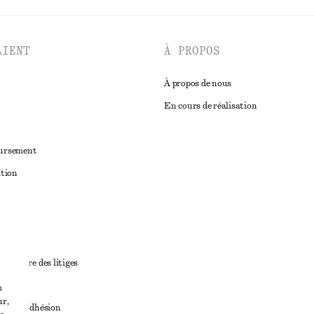
LIENT
À PROPOS
À propos de nous
En cours de réalisation
oursement
ation
ant
diciaire des litiges
ales
s
ur,
ales d’adhésion