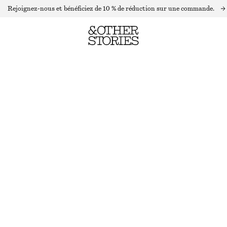
Rejoignez-nous et bénéficiez de 10 % de réduction sur une commande.
BAUME JOUES ET LÈVRES RUBY READY
RUPTURE DE STOCK
RUBY READY
CHOISIR UNE TAILLE
Trouver en magasin