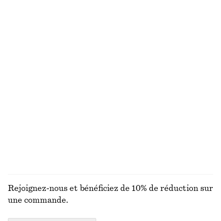
Cardigan en soie et coton
Haut court froncé
€ 45
€ 89
€ 59
Dernière chance
Robe midi à smocks en coton
Débardeur à encolure dégagée
€ 79
€ 12
€ 22
100% coton
Dernière chance
+
1
Débardeur à encolure dégagée
Jupe habillée à la coupe arrondie
€ 12
€ 22
€ 119
Dernière chance
Nouveauté
+
1
DÉCOUVRIR TOUTES LES JUPES
Rejoignez-nous et bénéficiez de 10% de réduction sur
une commande.