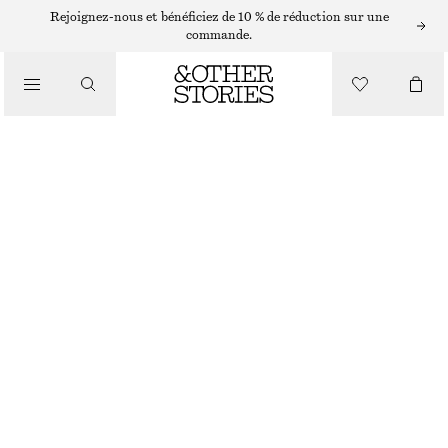
JUPES MIDI
Rejoignez-nous et bénéficiez de 10 % de réduction sur une
commande.
/
JUPES
JUPE LONGUE TRAPÈZE FRONCÉE
/
€ 49
€ 99
VÊTEMENTS
RUPTURE DE STOCK
NOIR
XS
S
M
L