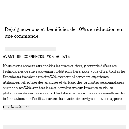
Rejoignez-nous et bénéficiez de 10% de réduction sur
une commande.
CREATE ACCOUNT
AVANT DE COMMENCER VOS ACHATS
Nous avons recours aux cookies internes et tiers, y compris à d'autres
technologies de suivi provenant d'éditeurs tiers, pour vous offrir toutes les
NOUS CONTACTER
fonctionnalités de notre site Web, personnaliser votre expérience
utilisateur, effectuer des analyses et diffuser des publicités personnalisées
Nous contacter
Instagram
sur nos sites Web, applications et newsletters sur Internet et via les
SERVICE CLIENT
plateformes de médias sociaux. C'est dans ce cadre que nous recueillons des
Trouver un magasin
Pinterest
informations sur l'utilisateur, ses habitudes de navigation et son appareil.
Paiement
À PROPOS
Affilié(e)s
Facebook
Lire la suite
Carte cadeau
À propos de nous
Emplois
Youtube
Livraison
En cours de réalisation
Presse
TikTok
Retour et remboursement