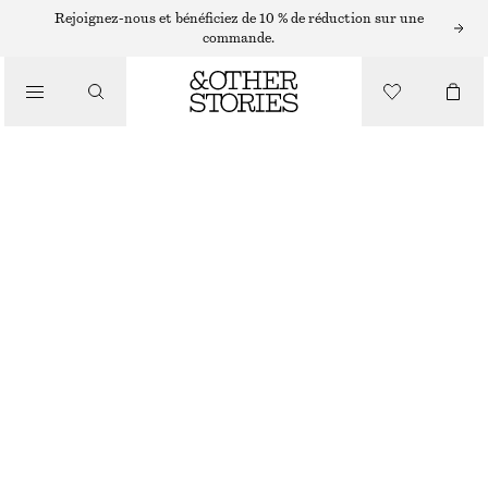
Rejoignez-nous et bénéficiez de 10 % de réduction sur une
commande.
MINI SACS
/
POCHETTE EN TOILE À BROCHE FEUILLE
SACS
€ 22
€ 79
RUPTURE DE STOCK
BEIGE CLAIR
ONESIZE
TAILLE