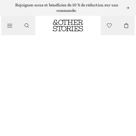
Rejoignez-nous et bénéficiez de 10 % de réduction sur une
commande.
MAQUILLAGE
/
PICTURE PEONY BLUSH POUDRE
BEAUTÉ
€ 22
PICTURE PEONY
CHOISIR UNE TAILLE
Trouver en magasin