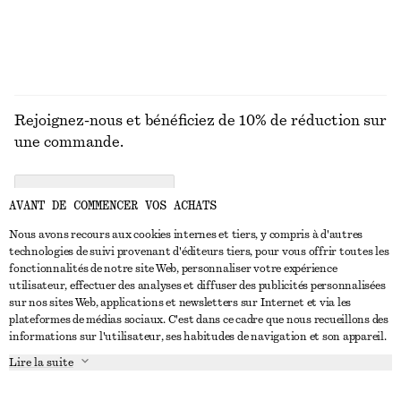
Rejoignez-nous et bénéficiez de 10% de réduction sur
une commande.
CREATE ACCOUNT
AVANT DE COMMENCER VOS ACHATS
Nous avons recours aux cookies internes et tiers, y compris à d'autres
technologies de suivi provenant d'éditeurs tiers, pour vous offrir toutes les
NOUS CONTACTER
fonctionnalités de notre site Web, personnaliser votre expérience
utilisateur, effectuer des analyses et diffuser des publicités personnalisées
Nous contacter
Instagram
sur nos sites Web, applications et newsletters sur Internet et via les
SERVICE CLIENT
plateformes de médias sociaux. C'est dans ce cadre que nous recueillons des
Trouver un magasin
Pinterest
informations sur l'utilisateur, ses habitudes de navigation et son appareil.
Paiement
À PROPOS
Affilié(e)s
Facebook
Lire la suite
Carte cadeau
À propos de nous
Emplois
Youtube