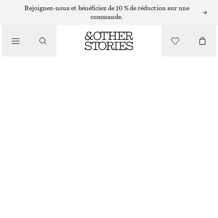
LÈVRES
Rejoignez-nous et bénéficiez de 10 % de réduction sur une
commande.
/
MAQUILLAGE
MAKE JAM ROUGE À LÈVRES TRANSPARENT
€ 22
/
BEAUTÉ
MAKE JAM
+
6
CHOISIR UNE TAILLE
Trouver en magasin