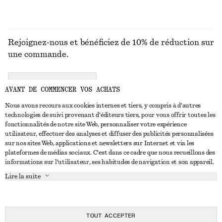
Rejoignez-nous et bénéficiez de 10% de réduction sur
une commande.
CREATE ACCOUNT
AVANT DE COMMENCER VOS ACHATS
Nous avons recours aux cookies internes et tiers, y compris à d'autres
technologies de suivi provenant d'éditeurs tiers, pour vous offrir toutes les
NOUS CONTACTER
fonctionnalités de notre site Web, personnaliser votre expérience
utilisateur, effectuer des analyses et diffuser des publicités personnalisées
Nous contacter
Instagram
sur nos sites Web, applications et newsletters sur Internet et via les
SERVICE CLIENT
plateformes de médias sociaux. C'est dans ce cadre que nous recueillons des
Trouver un magasin
Pinterest
informations sur l'utilisateur, ses habitudes de navigation et son appareil.
Paiement
À PROPOS
Affilié(e)s
Facebook
Lire la suite
Carte cadeau
À propos de nous
Emplois
Youtube
Livraison
En cours de réalisation
Presse
TikTok
Retour et remboursement
TOUT ACCEPTER