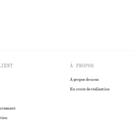
DÉCOUVRIR TOUTES LES JUPES
LIENT
À PROPOS
À propos de nous
En cours de réalisation
oursement
ation