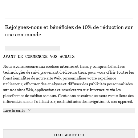
Rejoignez-nous et bénéficiez de 10% de réduction sur
une commande.
CREATE ACCOUNT
AVANT DE COMMENCER VOS ACHATS
Nous avons recours aux cookies internes et tiers, y compris à d'autres
technologies de suivi provenant d'éditeurs tiers, pour vous offrir toutes les
NOUS CONTACTER
fonctionnalités de notre site Web, personnaliser votre expérience
utilisateur, effectuer des analyses et diffuser des publicités personnalisées
Nous contacter
Instagram
sur nos sites Web, applications et newsletters sur Internet et via les
SERVICE CLIENT
plateformes de médias sociaux. C'est dans ce cadre que nous recueillons des
Trouver un magasin
Pinterest
informations sur l'utilisateur, ses habitudes de navigation et son appareil.
Paiement
À PROPOS
Affilié(e)s
Facebook
Lire la suite
Carte cadeau
À propos de nous
Emplois
Youtube
Livraison
En cours de réalisation
Presse
TikTok
Retour et remboursement
TOUT ACCEPTER