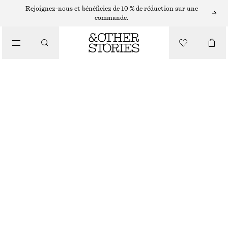
Rejoignez-nous et bénéficiez de 10 % de réduction sur une
/
commande.
BIKINIS
/
MAILLOTS DE BAIN
HAUT DE BIKINI TRIANGLE
€ 22
€ 29
DERNIÈRE CHANCE
/
VÊTEMENTS
BLEU FONCÉ/POIS BLANCS
32
34
36
38
40
42
44