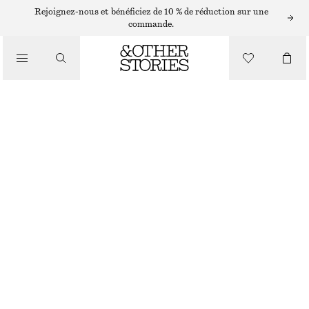
/
Rejoignez-nous et bénéficiez de 10 % de réduction sur une
BIKINIS
commande.
/
MAILLOTS DE BAIN
BAS DE BIKINI TEXTURÉ
€ 29
/
VÊTEMENTS
VERT
32
34
36
38
40
42
44
Guide des tailles
TAILLE