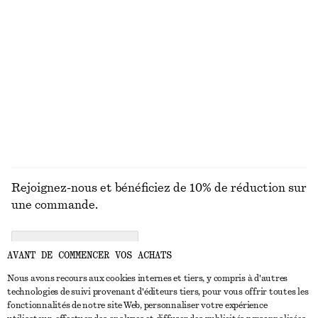
100% lin
Haut de bikini triangle
Robe midi côtelée
€ 29
€ 89
100% coton biologique
DÉCOUVRIR TOUTES LES MAILLOTS DE BAIN
Rejoignez-nous et bénéficiez de 10% de réduction sur
une commande.
CREATE ACCOUNT
AVANT DE COMMENCER VOS ACHATS
Nous avons recours aux cookies internes et tiers, y compris à d'autres
technologies de suivi provenant d'éditeurs tiers, pour vous offrir toutes les
NOUS CONTACTER
fonctionnalités de notre site Web, personnaliser votre expérience