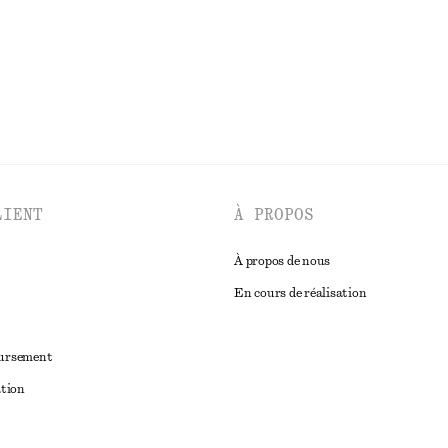
DÉCOUVRIR TOUTES LES MAILLOTS DE BAIN
LIENT
À PROPOS
À propos de nous
En cours de réalisation
oursement
ation