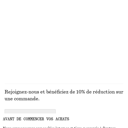
Foulard imprimé en soie et coton
Chaussettes transparentes à pois
€ 89
€ 12
Coton-soie
Maillot de bain asymétrique à découpes
Maillot de bain texturé à nouer
€ 79
€ 59
Exclusivité en ligne
+
4
DÉCOUVRIR TOUTES LES MAILLOTS DE BAIN
Rejoignez-nous et bénéficiez de 10% de réduction sur
une commande.
CREATE ACCOUNT
AVANT DE COMMENCER VOS ACHATS