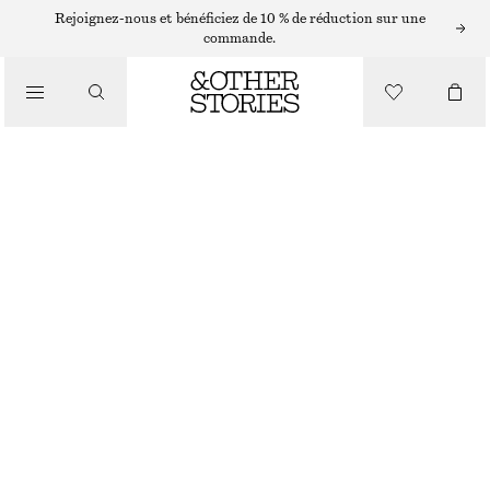
/
Rejoignez-nous et bénéficiez de 10 % de réduction sur une
BIKINIS
commande.
/
MAILLOTS DE BAIN
BAS DE BIKINI TAILLE HAUTE
€ 29
/
VÊTEMENTS
NOIR
32
34
36
38
40
42
44
Guide des tailles
TAILLE