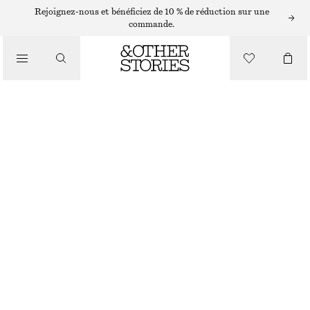
/
Rejoignez-nous et bénéficiez de 10 % de réduction sur une
BIKINIS
commande.
/
MAILLOTS DE BAIN
BAS DE BIKINI À LIENS
€ 29
/
VÊTEMENTS
NOIR/BLANC
32
34
36
38
40
42
44
Guide des tailles
TAILLE