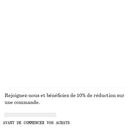
+
1
Robe courte en lin
T-shirt en maille de coton
€ 79
€ 59
Nouveauté
100% coton
100% lin
Robe nuisette à bretelles doubles
Bas de bikini taille haute
€ 119
€ 29
DÉCOUVRIR TOUTES LES MAILLOTS DE BAIN
Rejoignez-nous et bénéficiez de 10% de réduction sur
une commande.
CREATE ACCOUNT
AVANT DE COMMENCER VOS ACHATS