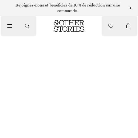
Rejoignez-nous et bénéficiez de 10 % de réduction sur une
/
commande.
BIKINIS
/
MAILLOTS DE BAIN
HAUT DE BIKINI BANDEAU AVEC LIENS AVANT
€ 35
/
BLEU FONCÉ
VÊTEMENTS
32
34
36
38
40
42
44
Guide des tailles
TAILLE