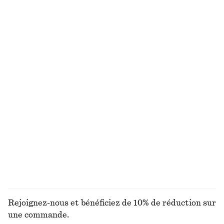
Robe courte à ourlet asymétrique
Haut sans manches
€ 89
€ 35
Robe midi évasée en lin
T-shirt en coton
€ 99
€ 25
Nouveauté
100% coton biologique
+
7
100% lin
Maillot de bain asymétrique
T-shirt en coton
€ 69
€ 25
100% coton biologique
+
7
DÉCOUVRIR TOUTES LES MAILLOTS DE BAIN
Rejoignez-nous et bénéficiez de 10% de réduction sur
une commande.