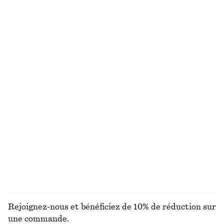
+
1
Bas de bikini brésilien
Robe midi asymétrique en satin
€ 15
€ 25
€ 39
€ 89
Dernière chance
Dernière chance
Bas de bikini classique
Maillot de bain croisé dans le dos à encolure en V
€ 22
€ 29
€ 69
Dernière chance
Bas de bikini taille haute
Cardigan côtelé en coton
€ 29
€ 35
€ 89
Dernière chance
DÉCOUVRIR TOUTES LES MAILLOTS DE BAIN
Rejoignez-nous et bénéficiez de 10% de réduction sur
une commande.