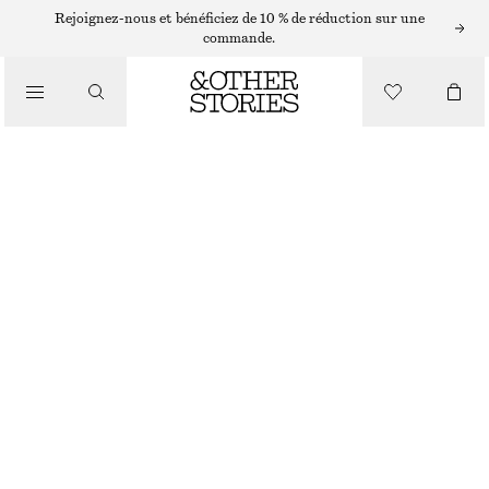
Rejoignez-nous et bénéficiez de 10 % de réduction sur une
/
commande.
BIKINIS
/
MAILLOTS DE BAIN
HAUT DE BIKINI TRIANGLE
€ 17
€ 29
PRÉC. REMISE :
€ 19
DERNIÈRE CHANCE
/
VÊTEMENTS
CARREAUX JAUNES
32
34
36
38
40
42
44