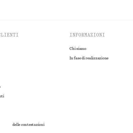
CLIENTI
INFORMAZIONI
Chi siamo
In fase di realizzazione
o
nti
rnativa delle contestazioni