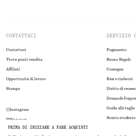
CONTATTACI
SERVIZIO 
Contattaci
Pagamento
Trova punti vendita
Buono Regalo
Affiliati
Consegna
Opportunità di lavoro
Resi e rimborsi
Stampa
Diritto di recess
Domande freque
Guida alle taglie
Instagram
Sconto studente
Pinterest
PRIMA DI INIZIARE A FARE ACQUISTI
Risoluzione alte
Facebook