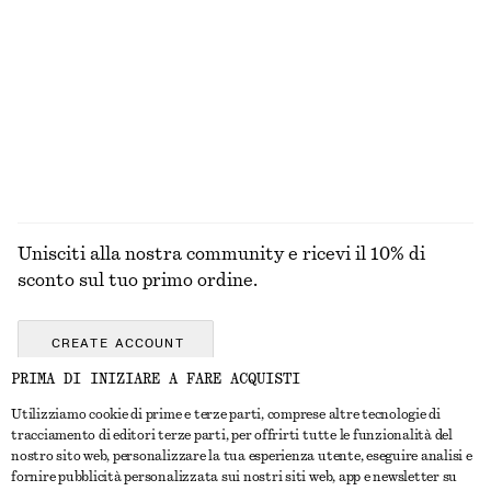
MAGLIERIA
ABITI
ACCESSORI
GIACCHE E
CAPPOTTI
Unisciti alla nostra community e ricevi il 10% di
sconto sul tuo primo ordine.
CREATE ACCOUNT
PRIMA DI INIZIARE A FARE ACQUISTI
Utilizziamo cookie di prime e terze parti, comprese altre tecnologie di
CONTATTACI
tracciamento di editori terze parti, per offrirti tutte le funzionalità del
nostro sito web, personalizzare la tua esperienza utente, eseguire analisi e
Contattaci
Instagram
fornire pubblicità personalizzata sui nostri siti web, app e newsletter su
SERVIZIO CLIENTI