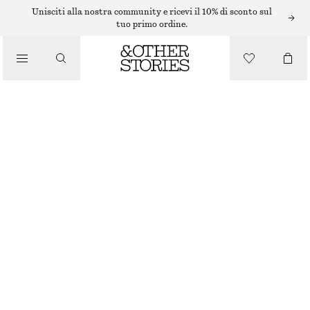
Unisciti alla nostra community e ricevi il 10% di sconto sul
tuo primo ordine.
SANDALI
/
SCARPE
SANDALI IN PELLE CON CINTURINI
€ 79
€ 119
ESAURITO
CILIEGIA
35
36
37
38
39
40
41
42