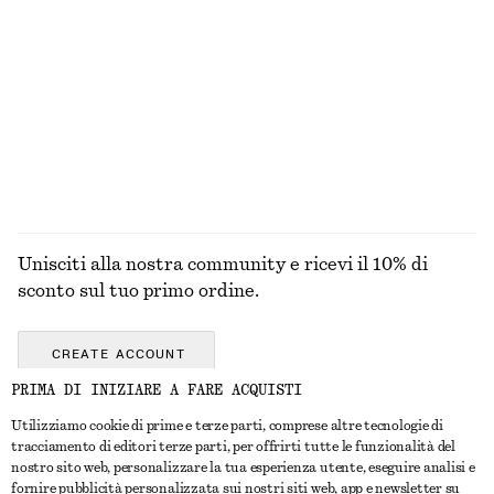
ACCESSORI
LABBRA
OCCHI E
UNGHIE
SOPRACCIGLIA
Unisciti alla nostra community e ricevi il 10% di
sconto sul tuo primo ordine.
CREATE ACCOUNT
PRIMA DI INIZIARE A FARE ACQUISTI
Utilizziamo cookie di prime e terze parti, comprese altre tecnologie di
CONTATTACI
tracciamento di editori terze parti, per offrirti tutte le funzionalità del
nostro sito web, personalizzare la tua esperienza utente, eseguire analisi e
Contattaci
Instagram
fornire pubblicità personalizzata sui nostri siti web, app e newsletter su