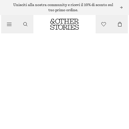
/
Unisciti alla nostra community e ricevi il 10% di sconto sul
CURA DEL CORPO
tuo primo ordine.
SCRUB CORPO PINK NOON
/
€ 17
PRODOTTI DI BELLEZZA
250 ML | € 68 / 1 L
PINK NOON
+
9
SCEGLI LA TAGLIA
Trova in negozio