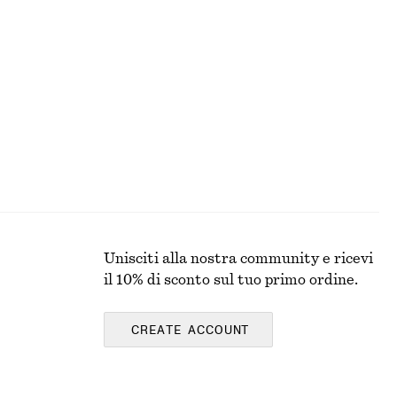
+
7
T-shirt a righe con lavorazione a coste
€ 25
€ 59
Ultima occasione
Unisciti alla nostra community e ricevi
il 10% di sconto sul tuo primo ordine.
CREATE ACCOUNT