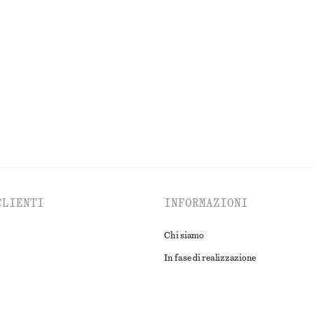
ta e cotone con stampa
Abito midi in raso senza maniche
€ 99
e
Cotone-seta
ESPLORA TUTTI I PRODOTTI NELLA CATEGORIA ABITI
CLIENTI
INFORMAZIONI
Chi siamo
In fase di realizzazione