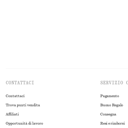
+
7
Abito midi in raso senza maniche
Abito midi in se
€ 99
€ 49
€ 129
Nuovo
Ultima occasion
CONTATTACI
SERVIZIO 
Contattaci
Pagamento
Trova punti vendita
Buono Regalo
Affiliati
Consegna
Opportunità di lavoro
Resi e rimborsi