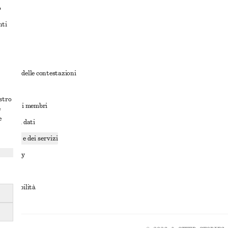
o
nti
rnativa delle contestazioni
ioni
ostro
ioni per i membri
e
e
ione dei dati
cookie e dei servizi
a privacy
rvizio
accessibilità