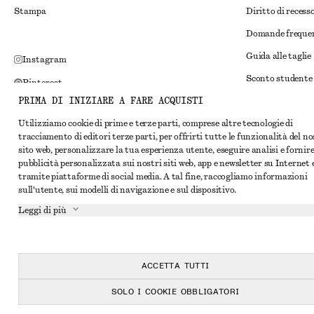
Stampa
Diritto di recess
Domande freque
Guida alle taglie
Instagram
Sconto studente
Pinterest
PRIMA DI INIZIARE A FARE ACQUISTI
Risoluzione alte
Facebook
Utilizziamo cookie di prime e terze parti, comprese altre tecnologie di
Termini e condiz
YouTube
tracciamento di editori terze parti, per offrirti tutte le funzionalità del n
Termini e condiz
sito web, personalizzare la tua esperienza utente, eseguire analisi e fornir
TikTok
pubblicità personalizzata sui nostri siti web, app e newsletter su Internet 
Cookie e condivis
tramite piattaforme di social media. A tal fine, raccogliamo informazioni
sull'utente, sui modelli di navigazione e sul dispositivo.
Impostazioni dei 
Leggi di più
Informativa sull
Condizioni del se
Dichiarazione di 
ACCETTA TUTTI
SOLO I COOKIE OBBLIGATORI