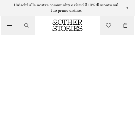
ABITI MIDI
Unisciti alla nostra community e ricevi il 10% di sconto sul
tuo primo ordine.
/
ABITI
/
ABITO MIDI CON LACCI IN VITA
ABBIGLIAMENTO
€ 49
€ 89
ULTIMA OCCASIONE
MARRONE/POIS
32
34
36
38
40
42
44