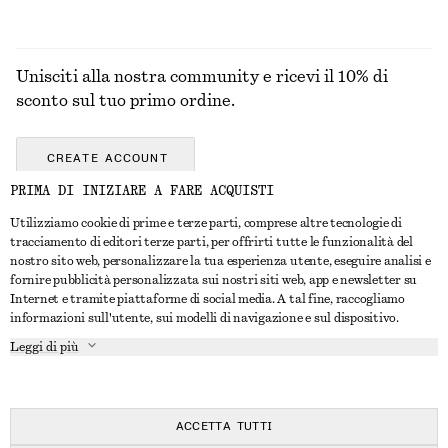
Unisciti alla nostra community e ricevi il 10% di
sconto sul tuo primo ordine.
CREATE ACCOUNT
PRIMA DI INIZIARE A FARE ACQUISTI
Utilizziamo cookie di prime e terze parti, comprese altre tecnologie di
CONTATTACI
tracciamento di editori terze parti, per offrirti tutte le funzionalità del
nostro sito web, personalizzare la tua esperienza utente, eseguire analisi e
Contattaci
Instagram
fornire pubblicità personalizzata sui nostri siti web, app e newsletter su
SERVIZIO CLIENTI
Internet e tramite piattaforme di social media. A tal fine, raccogliamo
Trova punti vendita
Pinterest
informazioni sull'utente, sui modelli di navigazione e sul dispositivo.
Pagamento
INFORMAZIONI
Affiliati
Facebook
Leggi di più
Buono Regalo
Chi siamo
Opportunità di lavoro
YouTube
Consegna
In fase di realizzazione
Stampa
TikTok
Resi e rimborsi
ACCETTA TUTTI