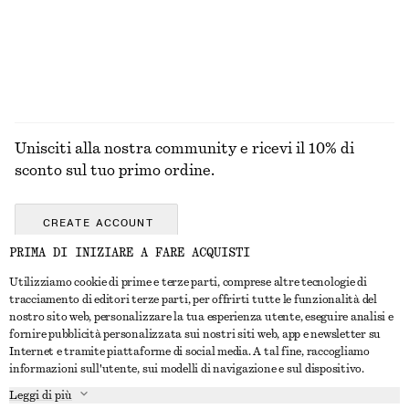
ESPLORA TUTTI I PRODOTTI NELLA CATEGORIA
COSTUMI DA BAGNO
Unisciti alla nostra community e ricevi il 10% di
sconto sul tuo primo ordine.
CREATE ACCOUNT
PRIMA DI INIZIARE A FARE ACQUISTI
Utilizziamo cookie di prime e terze parti, comprese altre tecnologie di
CONTATTACI
tracciamento di editori terze parti, per offrirti tutte le funzionalità del
nostro sito web, personalizzare la tua esperienza utente, eseguire analisi e
Contattaci
Instagram
fornire pubblicità personalizzata sui nostri siti web, app e newsletter su
SERVIZIO CLIENTI
Internet e tramite piattaforme di social media. A tal fine, raccogliamo
Trova punti vendita
Pinterest
informazioni sull'utente, sui modelli di navigazione e sul dispositivo.
Pagamento
INFORMAZIONI
Affiliati
Facebook
Leggi di più
Buono Regalo