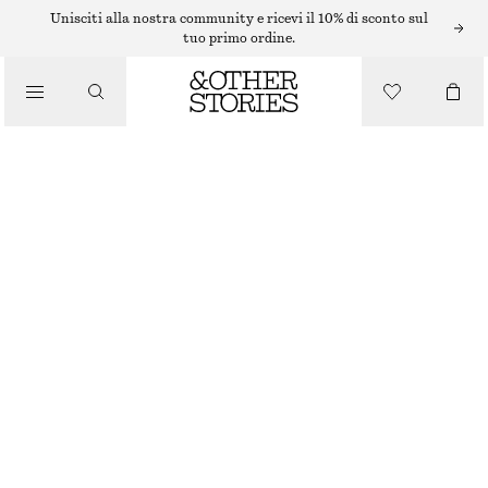
BIKINI
Unisciti alla nostra community e ricevi il 10% di sconto sul
tuo primo ordine.
/
COSTUMI DA BAGNO
FLORAL PRINT BIKINI BRIEFS
€ 19
ESAURITO
/
ABBIGLIAMENTO
BLUE FLORALS
34
36
38
40
42
44