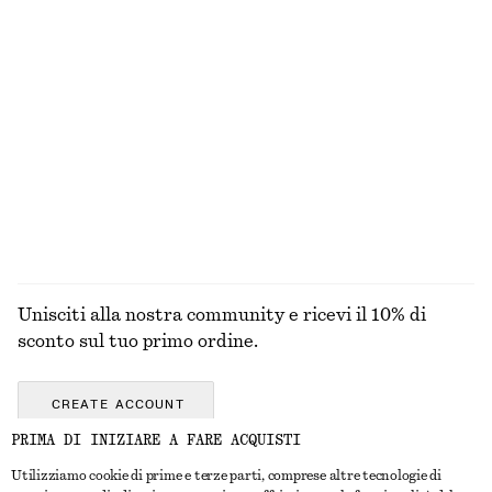
€ 29
€ 89
Esclusiva online
Cotone-seta
Costume da bagno monospalla con dettaglio cut out
Pantaloni pull on in raso
€ 79
€ 89
Esclusiva online
Nuovo
+
1
ESPLORA TUTTI I PRODOTTI NELLA CATEGORIA
COSTUMI DA BAGNO
Unisciti alla nostra community e ricevi il 10% di
sconto sul tuo primo ordine.
CREATE ACCOUNT
PRIMA DI INIZIARE A FARE ACQUISTI
Utilizziamo cookie di prime e terze parti, comprese altre tecnologie di