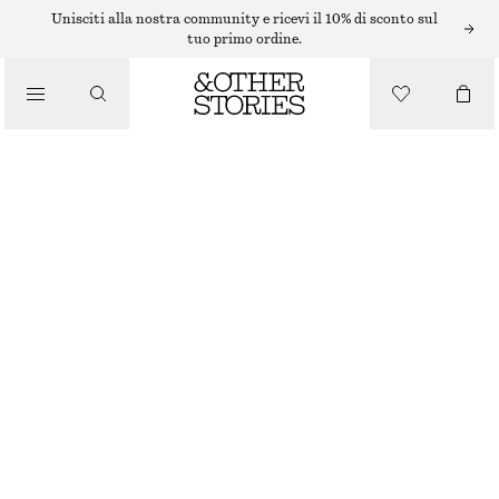
BIKINI
Unisciti alla nostra community e ricevi il 10% di sconto sul
tuo primo ordine.
/
COSTUMI DA BAGNO
SLIP BIKINI A VITA ALTA
€ 29
/
ABBIGLIAMENTO
NERO
32
34
36
38
40
42
44
Guida alle taglie
TAGLIA