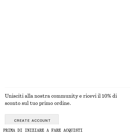
Sandali con fasce e tacco a blocco
Giacca cropped
€ 99
€ 149
Nuovo
+
1
Abito midi svasato in lino
Maglia in pizzo con bottoni sul davanti
€ 99
€ 49
Nuovo
Nuovo
100% lino
ESPLORA TUTTI I PRODOTTI NELLA CATEGORIA
SCIARPE
Unisciti alla nostra community e ricevi il 10% di
sconto sul tuo primo ordine.
CREATE ACCOUNT
PRIMA DI INIZIARE A FARE ACQUISTI