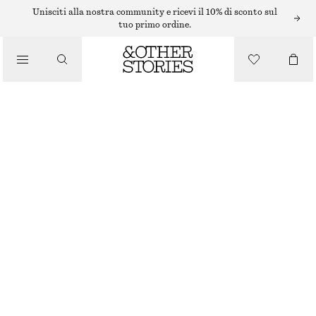
Unisciti alla nostra community e ricevi il 10% di sconto sul
tuo primo ordine.
SCIARPE
/
ACCESSORI
FOULARD CON STAMPA FLOREALE
€ 35
ESAURITO
MULTICOLORE
70X70