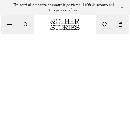
Unisciti alla nostra community e ricevi il 10% di sconto sul
tuo primo ordine.
SCIARPE
/
ACCESSORI
FOULARD GRANDE IN MISTO SETA CON MOTIVO CASHMERE
€ 89
BEIGE/MOTIVO CASHMERE
90X90
Guida alle taglie
TAGLIA