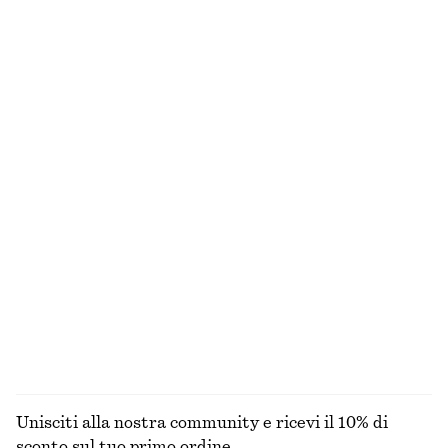
Abito midi in lino con spallina ritorta
Foulard in seta con motivo cashmere
€ 99
€ 59
100% lino
100% seta
Sandali in pelle con fibbie
T-shirt oversize in cotone
€ 119
€ 25
100% cotone biologico
+
1
Cappello in rafia con finiture in gros-grain
Cappello da pescatore in paglia intrecciata
€ 35
€ 39
ESPLORA TUTTI I PRODOTTI NELLA CATEGORIA
SCIARPE
Unisciti alla nostra community e ricevi il 10% di
sconto sul tuo primo ordine.