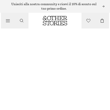
ANELLI
Unisciti alla nostra community e ricevi il 10% di sconto sul
tuo primo ordine.
/
GIOIELLI
ANELLO DA COCKTAIL CON CONCHIGLIA
/
ACCESSORI
€ 29
ESAURITO
ORO
S
M
L