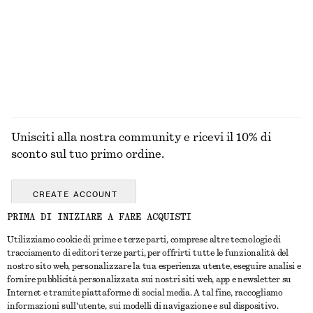
€ 89
€ 25
+
8
870 G | € 28.74 / 1 KG
6 profumi
ESPLORA TUTTI I PRODOTTI NELLA CATEGORIA
GIOIELLI
Unisciti alla nostra community e ricevi il 10% di
sconto sul tuo primo ordine.
CREATE ACCOUNT
PRIMA DI INIZIARE A FARE ACQUISTI
Utilizziamo cookie di prime e terze parti, comprese altre tecnologie di
CONTATTACI
tracciamento di editori terze parti, per offrirti tutte le funzionalità del
nostro sito web, personalizzare la tua esperienza utente, eseguire analisi e
Contattaci
Instagram
fornire pubblicità personalizzata sui nostri siti web, app e newsletter su
SERVIZIO CLIENTI
Internet e tramite piattaforme di social media. A tal fine, raccogliamo
Trova punti vendita
Pinterest
informazioni sull'utente, sui modelli di navigazione e sul dispositivo.