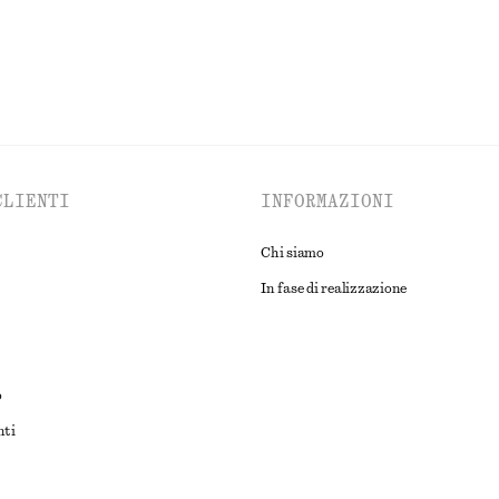
CLIENTI
INFORMAZIONI
Chi siamo
In fase di realizzazione
o
nti