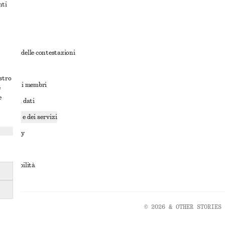
nti
rnativa delle contestazioni
ioni
ostro
ioni per i membri
e
e
ione dei dati
cookie e dei servizi
a privacy
rvizio
accessibilità
© 2026 & OTHER STORIES