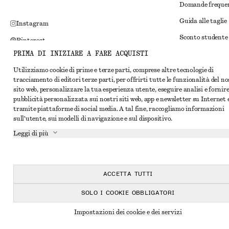
Domande freque
Guida alle taglie
Instagram
Sconto studente
Pinterest
PRIMA DI INIZIARE A FARE ACQUISTI
Risoluzione alte
Facebook
Utilizziamo cookie di prime e terze parti, comprese altre tecnologie di
Termini e condiz
YouTube
tracciamento di editori terze parti, per offrirti tutte le funzionalità del n
Termini e condiz
sito web, personalizzare la tua esperienza utente, eseguire analisi e fornir
TikTok
pubblicità personalizzata sui nostri siti web, app e newsletter su Internet 
Cookie e condivis
tramite piattaforme di social media. A tal fine, raccogliamo informazioni
sull'utente, sui modelli di navigazione e sul dispositivo.
Impostazioni dei 
Leggi di più
Informativa sull
Condizioni del se
Dichiarazione di 
ACCETTA TUTTI
SOLO I COOKIE OBBLIGATORI
Impostazioni dei cookie e dei servizi