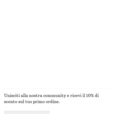
€ 39
€ 79
€ 35
€ 89
Ultima occasione
Ultima occasione
Shorts in cotone a vita alta
Abito midi con taglio di sbieco
€ 22
€ 59
€ 39
€ 99
Ultima occasione
Ultima occasione
100% cotone
Canotta a doppio strato
Polo in piqué di cotone
€ 39
€ 69
€ 25
€ 49
Ultima occasione
Ultima occasione
ESPLORA TUTTI I PRODOTTI NELLA CATEGORIA TOP
E T-SHIRT
Unisciti alla nostra community e ricevi il 10% di
sconto sul tuo primo ordine.