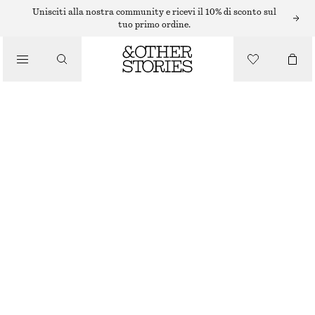
Unisciti alla nostra community e ricevi il 10% di sconto sul
tuo primo ordine.
/
TOP E T-SHIRT
CANOTTA IN MAGLIA CON AMPIA SCOLLATURA
€ 35
€ 49
/
ABBIGLIAMENTO
ULTIMA OCCASIONE
TALPA
XS
S
M
L