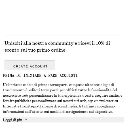
Unisciti alla nostra community e ricevi il 10% di
sconto sul tuo primo ordine.
CREATE ACCOUNT
PRIMA DI INIZIARE A FARE ACQUISTI
Utilizziamo cookie di prime e terze parti, comprese altre tecnologie di
CONTATTACI
tracciamento di editori terze parti, per offrirti tutte le funzionalità del
nostro sito web, personalizzare la tua esperienza utente, eseguire analisi e
Contattaci
Instagram
fornire pubblicità personalizzata sui nostri siti web, app e newsletter su
SERVIZIO CLIENTI
Internet e tramite piattaforme di social media. A tal fine, raccogliamo
Trova punti vendita
Pinterest
informazioni sull'utente, sui modelli di navigazione e sul dispositivo.
Pagamento
INFORMAZIONI
Affiliati
Facebook
Leggi di più
Buono Regalo