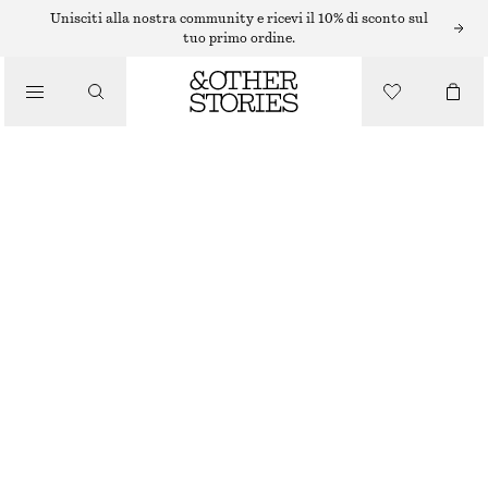
Unisciti alla nostra community e ricevi il 10% di sconto sul
tuo primo ordine.
SANDALI
/
SCARPE
SANDALI CON FASCE E TACCO A BLOCCO
€ 99
BEIGE
+
10
35
36
37
38
39
40
41
42
Guida alle taglie
TAGLIA
SCEGLI LA TAGLIA