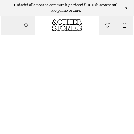
COLLANE
Unisciti alla nostra community e ricevi il 10% di sconto sul
tuo primo ordine.
/
GIOIELLI
COLLANA MULTIFILO CON CIONDOLO
/
ACCESSORI
€ 29
ESAURITO
ORO
ONESIZE
TAGLIA