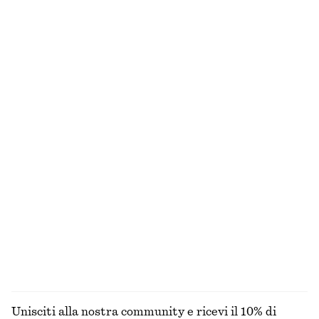
Trench in lana con cintura annodabile
Pantaloni pull on in raso
€ 199
€ 89
Nuovo
+
1
Penny loafer in pelle
Abito midi in raso senza maniche
€ 129
€ 99
Nuovo
+
7
+
2
Abito lungo con pannelli
Gilet in seta e cotone
€ 99
€ 69
Seta-cotone
ESPLORA TUTTI I PRODOTTI NELLA CATEGORIA
GIOIELLI
Unisciti alla nostra community e ricevi il 10% di