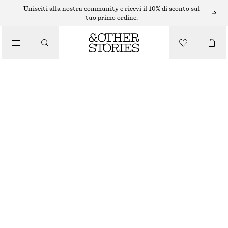
Unisciti alla nostra community e ricevi il 10% di sconto sul
BORSE A TRACOLLA
tuo primo ordine.
BORSA A SPALLA IN PAGLIA CON PROFILI IN PELLE
/
€ 55
€ 89
BORSE
ULTIMA OCCASIONE
MARRONE SCURO
ONESIZE
TAGLIA