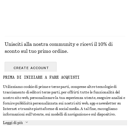
ESPLORA TUTTI I PRODOTTI NELLA CATEGORIA
BORSE A TRACOLLA
Unisciti alla nostra community e ricevi il 10% di
sconto sul tuo primo ordine.
CREATE ACCOUNT
PRIMA DI INIZIARE A FARE ACQUISTI
Utilizziamo cookie di prime e terze parti, comprese altre tecnologie di
CONTATTACI
tracciamento di editori terze parti, per offrirti tutte le funzionalità del
nostro sito web, personalizzare la tua esperienza utente, eseguire analisi e
Contattaci
Instagram
fornire pubblicità personalizzata sui nostri siti web, app e newsletter su
SERVIZIO CLIENTI
Internet e tramite piattaforme di social media. A tal fine, raccogliamo
Trova punti vendita
Pinterest
informazioni sull'utente, sui modelli di navigazione e sul dispositivo.
Pagamento
INFORMAZIONI
Affiliati
Facebook
Leggi di più
Buono Regalo